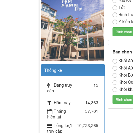
Rất tốt
Tốt
Bình t
Ý kiến 
Bạn chọn 
Khối A0
Khối A0
Thống kê
Khối B0
Khối C0
Đang truy
15
Khối kh
cập
Hôm nay
14,363
Tháng
57,701
hiện tại
Tổng lượt
10,723,265
truy cập