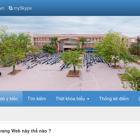
vn
mySkype
dò ý kiến
Tìm kiếm
Thời khóa biểu
Thống kê điểm
trang Web này thế nào ?