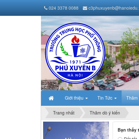
024 3378 0088
c3phuxuyenb@hanoiedu.
Giới thiệu
Tin Tức
Thăm 
Trang nhất
Thăm dò ý kiến
Bạn thấy 