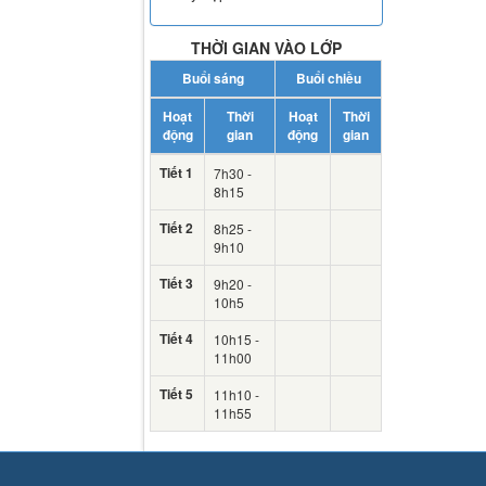
THỜI GIAN VÀO LỚP
Buổi sáng
Buổi chiều
Hoạt
Thời
Hoạt
Thời
động
gian
động
gian
Tiết 1
7h30 -
8h15
Tiết 2
8h25 -
9h10
Tiết 3
9h20 -
10h5
Tiết 4
10h15 -
11h00
Tiết 5
11h10 -
11h55